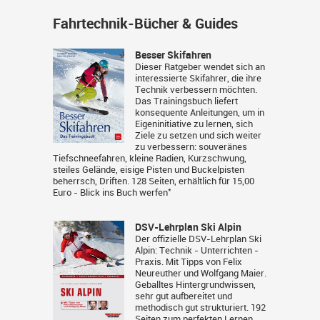
Fahrtechnik-Bücher & Guides
Besser Skifahren
Dieser Ratgeber wendet sich an
interessierte Skifahrer, die ihre
Technik verbessern möchten.
Das Trainingsbuch liefert
konsequente Anleitungen, um in
Eigeninitiative zu lernen, sich
Ziele zu setzen und sich weiter
zu verbessern: souveränes
Tiefschneefahren, kleine Radien, Kurzschwung,
steiles Gelände, eisige Pisten und Buckelpisten
beherrsch, Driften. 128 Seiten, erhältlich für 15,00
*
Euro -
Blick ins Buch werfen
DSV-Lehrplan Ski Alpin
Der offizielle DSV-Lehrplan Ski
Alpin: Technik - Unterrichten -
Praxis. Mit Tipps von Felix
Neureuther und Wolfgang Maier.
Geballtes Hintergrundwissen,
sehr gut aufbereitet und
methodisch gut strukturiert. 192
Seiten zum perfekten Lernen,