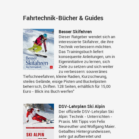
Fahrtechnik-Bücher & Guides
Besser Skifahren
Dieser Ratgeber wendet sich an
interessierte Skifahrer, die ihre
Technik verbessern möchten.
Das Trainingsbuch liefert
konsequente Anleitungen, um in
Eigeninitiative zu lernen, sich
Ziele zu setzen und sich weiter
zu verbessern: souveränes
Tiefschneefahren, kleine Radien, Kurzschwung,
steiles Gelände, eisige Pisten und Buckelpisten
beherrsch, Driften. 128 Seiten, erhältlich für 15,00
*
Euro -
Blick ins Buch werfen
DSV-Lehrplan Ski Alpin
Der offizielle DSV-Lehrplan Ski
Alpin: Technik - Unterrichten -
Praxis. Mit Tipps von Felix
Neureuther und Wolfgang Maier.
Geballtes Hintergrundwissen,
sehr gut aufbereitet und