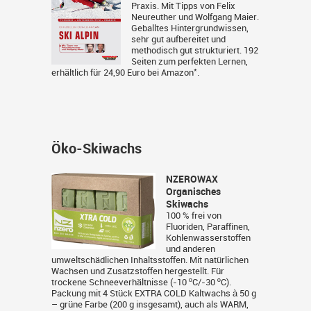
Praxis. Mit Tipps von Felix
Neureuther und Wolfgang Maier.
Geballtes Hintergrundwissen,
sehr gut aufbereitet und
methodisch gut strukturiert. 192
Seiten zum perfekten Lernen,
*
erhältlich für 24,90 Euro bei
Amazon
.
Öko-Skiwachs
NZEROWAX
Organisches
Skiwachs
100 % frei von
Fluoriden, Paraffinen,
Kohlenwasserstoffen
und anderen
umweltschädlichen Inhaltsstoffen. Mit natürlichen
Wachsen und Zusatzstoffen hergestellt. Für
trockene Schneeverhältnisse (-10 ºC/-30 ºC).
Packung mit 4 Stück EXTRA COLD Kaltwachs à 50 g
– grüne Farbe (200 g insgesamt), auch als WARM,