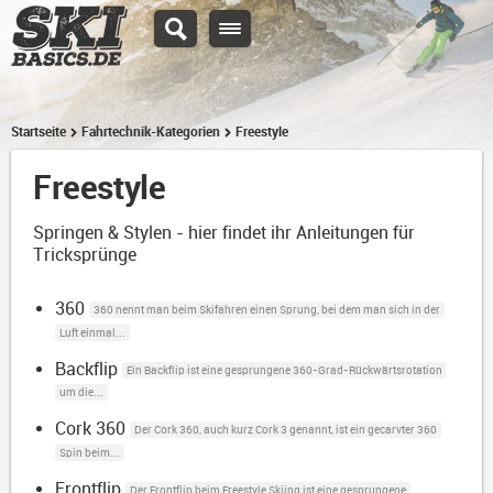
Startseite
Fahrtechnik-Kategorien
Freestyle
Freestyle
Springen & Stylen - hier findet ihr Anleitungen für
Tricksprünge
360
360 nennt man beim Skifahren einen Sprung, bei dem man sich in der
Luft einmal...
Backflip
Ein Backflip ist eine gesprungene 360-Grad-Rückwärtsrotation
um die...
Cork 360
Der Cork 360, auch kurz Cork 3 genannt, ist ein gecarvter 360
Spin beim...
Frontflip
Der Frontflip beim Freestyle Skiing ist eine gesprungene