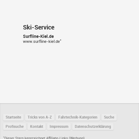
Ski-Service
Surfline-Kiel.de
*
www.surfline-kiel.de
Startseite
Tricks von A-Z
Fahrtechnik-Kategorien
Suche
Profisuche
Kontakt
Impressum
Datenschutzerklärung
*
Dieser Stern kennzeichnet Affiliate-Links (Werbung)