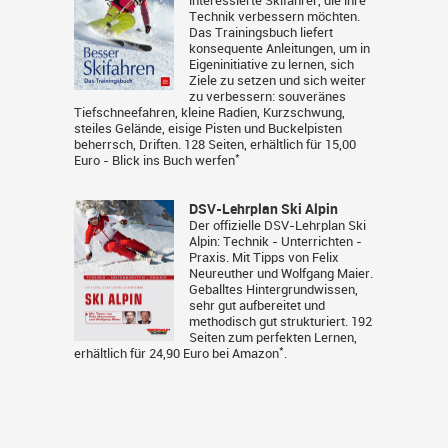
interessierte Skifahrer, die ihre
Technik verbessern möchten.
Das Trainingsbuch liefert
konsequente Anleitungen, um in
Eigeninitiative zu lernen, sich
Ziele zu setzen und sich weiter
zu verbessern: souveränes
Tiefschneefahren, kleine Radien, Kurzschwung,
steiles Gelände, eisige Pisten und Buckelpisten
beherrsch, Driften. 128 Seiten, erhältlich für 15,00
*
Euro -
Blick ins Buch werfen
DSV-Lehrplan Ski Alpin
Der offizielle DSV-Lehrplan Ski
Alpin: Technik - Unterrichten -
Praxis. Mit Tipps von Felix
Neureuther und Wolfgang Maier.
Geballtes Hintergrundwissen,
sehr gut aufbereitet und
methodisch gut strukturiert. 192
Seiten zum perfekten Lernen,
*
erhältlich für 24,90 Euro bei
Amazon
.