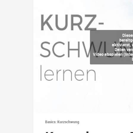
Diese
bereitg
aktivierst
Daten ver
Video abspielen (Int
Basics: Kurzschwung