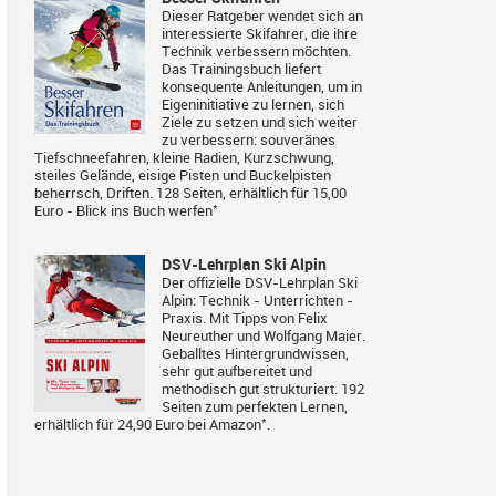
Dieser Ratgeber wendet sich an
interessierte Skifahrer, die ihre
Technik verbessern möchten.
Das Trainingsbuch liefert
konsequente Anleitungen, um in
Eigeninitiative zu lernen, sich
Ziele zu setzen und sich weiter
zu verbessern: souveränes
Tiefschneefahren, kleine Radien, Kurzschwung,
steiles Gelände, eisige Pisten und Buckelpisten
beherrsch, Driften. 128 Seiten, erhältlich für 15,00
*
Euro -
Blick ins Buch werfen
DSV-Lehrplan Ski Alpin
Der offizielle DSV-Lehrplan Ski
Alpin: Technik - Unterrichten -
Praxis. Mit Tipps von Felix
Neureuther und Wolfgang Maier.
Geballtes Hintergrundwissen,
sehr gut aufbereitet und
methodisch gut strukturiert. 192
Seiten zum perfekten Lernen,
*
erhältlich für 24,90 Euro bei
Amazon
.