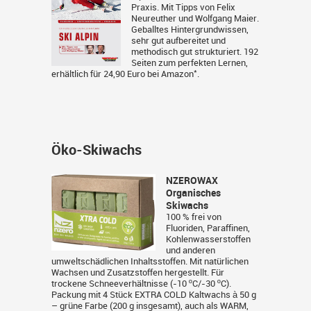
Praxis. Mit Tipps von Felix
Neureuther und Wolfgang Maier.
Geballtes Hintergrundwissen,
sehr gut aufbereitet und
methodisch gut strukturiert. 192
Seiten zum perfekten Lernen,
*
erhältlich für 24,90 Euro bei
Amazon
.
Öko-Skiwachs
NZEROWAX
Organisches
Skiwachs
100 % frei von
Fluoriden, Paraffinen,
Kohlenwasserstoffen
und anderen
umweltschädlichen Inhaltsstoffen. Mit natürlichen
Wachsen und Zusatzstoffen hergestellt. Für
trockene Schneeverhältnisse (-10 ºC/-30 ºC).
Packung mit 4 Stück EXTRA COLD Kaltwachs à 50 g
– grüne Farbe (200 g insgesamt), auch als WARM,